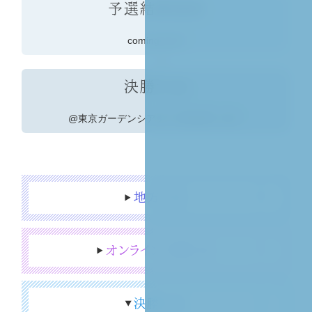
予選結果発表
coming soon
決勝大会
@東京ガーデンシアター 8月26日（水）
地方大会
オンライン予選大会
決勝大会