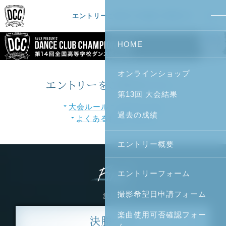
エントリーご検討の方
協賛ご希望の方
HOME
オンラインショップ
エントリーをご検討の方へ
第13回 大会結果
大会ルール
大会のながれ
過去の成績
よくあるお問い合わせ
エントリー概要
Final
エントリーフォーム
撮影希望日申請フォーム
決勝大会
楽曲使用可否確認フォー
決勝大会