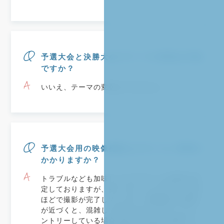
予選大会と決勝大会でテーマの変更は可能
ですか？
いいえ、テーマの変更はできません。
予選大会用の映像撮影はどのくらい時間が
かかりますか？
トラブルなども加味した上で1チーム1時間で設
定しておりますが、多くのチームが15分〜30分
ほどで撮影が完了しています。映像提出の締切
が近づくと、混雑して参りますので2チームエ
ントリーしている場合は同じ日の同じ時間（1