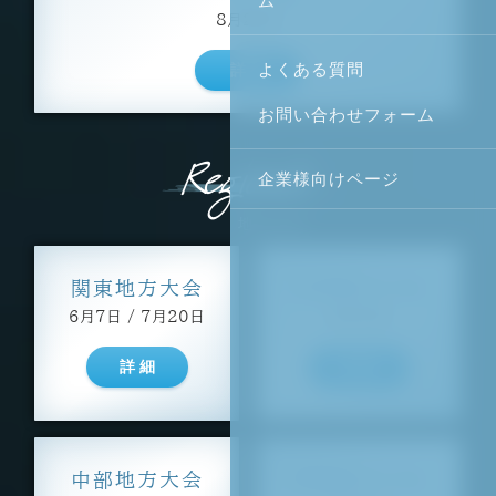
ム
8月26日
よくある質問
詳 細
お問い合わせフォーム
Regionals
企業様向けページ
地方大会
関東地方大会
九州地方大会
6月7日 / 7月20日
6月13日
詳 細
詳 細
中部地方大会
四国地方大会