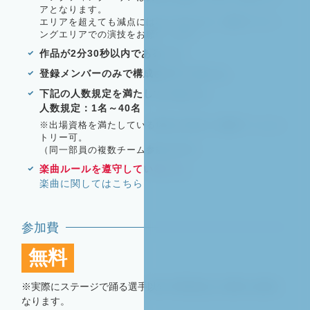
アとなります。
エリアを超えても減点にはなりませんが、原則アクティ
ングエリアでの演技をお願いします。
作品が2分30秒以内であること。
登録メンバーのみで構成されていること。
下記の人数規定を満たしていること。
人数規定：1名～40名
※出場資格を満たしている場合は1校から複数チームエン
トリー可。
（同一部員の複数チーム参加は不可）
楽曲ルールを遵守していること。
楽曲に関してはこちら
参加費
無料
※実際にステージで踊る選手以外の関係者は入場料が必要と
なります。