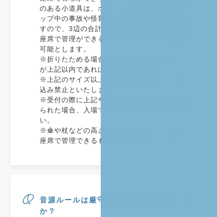
のある小道具は、ホワイエでのウォーミングア
ップ中の事故や怪我につながる危険性がありま
すので、3辺の合計が150センチ以内かつ自身の
座席で管理ができるもののみ本大会での使用を
可能とします。
※折りたためる場合は折り畳んだ状態のサイズ
が上記以内であれば可といたします。
※上記のサイズ以上の小道具は会場内への持ち
込み禁止といたします。
※受付の際に上記サイズ以上の小道具が見受け
られた場合、入場できませんのでご注意くださ
い。
※傘や杖などの高さはオーバーしても、確実に
座席で管理できるものは使用可能とします。
音源ルールは厳守しなければならないです
か？