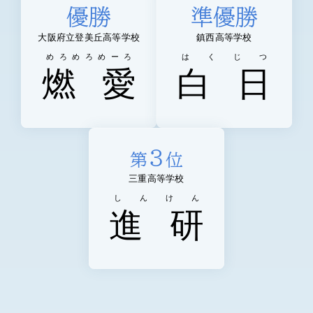
優勝
準優勝
大阪府立登美丘高等学校
鎮西高等学校
めろめろめーろ
はくじつ
燃
愛
白
日
3
第
位
三重高等学校
しんけん
進
研